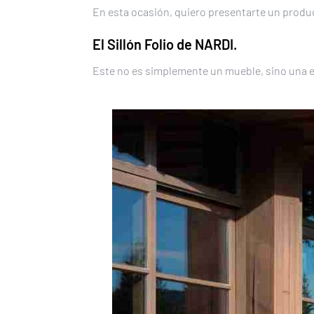
En esta ocasión, quiero presentarte un produ
El Sillón Folio de
NARDI
.
Este no es simplemente un mueble, sino una e