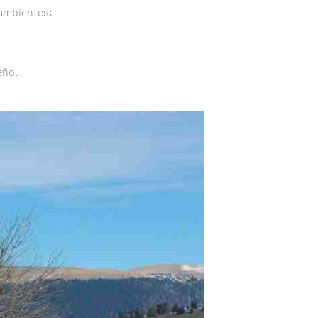
 ambientes:
eño.