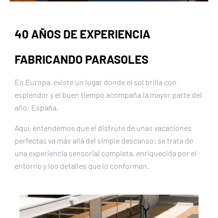
40 AÑOS DE EXPERIENCIA
FABRICANDO PARASOLES
En Europa, existe un lugar donde el sol brilla con
esplendor y el buen tiempo acompaña la mayor parte del
año: España.
Aquí, entendemos que el disfrute de unas vacaciones
perfectas va más allá del simple descanso; se trata de
una experiencia sensorial completa, enriquecida por el
entorno y los detalles que lo conforman.