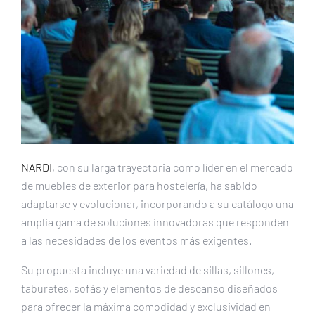
NARDI
, con su larga trayectoria como líder en el mercado
de muebles de exterior para hostelería, ha sabido
adaptarse y evolucionar, incorporando a su catálogo una
amplia gama de soluciones innovadoras que responden
a las necesidades de los eventos más exigentes.
Su propuesta incluye una variedad de sillas, sillones,
taburetes, sofás y elementos de descanso diseñados
para ofrecer la máxima comodidad y exclusividad en