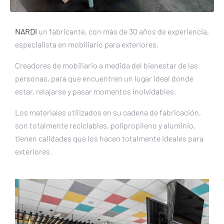
NARDI
un fabricante, con más de 30 años de experiencia,
especialista en mobiliario para exteriores.
Creadores de mobiliario a medida del bienestar de las
personas, para que encuentren un lugar ideal donde
estar, relajarse y pasar momentos inolvidables.
Los materiales utilizados en su cadena de fabricación,
son totalmente reciclables, polipropileno y aluminio,
tienen calidades que los hacen totalmente ideales para
exteriores.