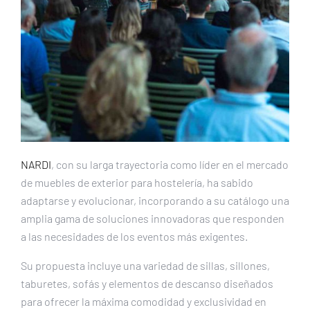
NARDI
, con su larga trayectoria como líder en el mercado
de muebles de exterior para hostelería, ha sabido
adaptarse y evolucionar, incorporando a su catálogo una
amplia gama de soluciones innovadoras que responden
a las necesidades de los eventos más exigentes.
Su propuesta incluye una variedad de sillas, sillones,
taburetes, sofás y elementos de descanso diseñados
para ofrecer la máxima comodidad y exclusividad en