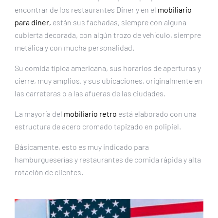
encontrar de los restaurantes Diner y en el
mobiliario
para diner
,
están sus fachadas, siempre con alguna
cubierta decorada, con algún trozo de vehículo, siempre
metálica y con mucha personalidad.
Su comida típica americana, sus horarios de aperturas y
cierre, muy amplios, y sus ubicaciones, originalmente en
las carreteras o a las afueras de las ciudades.
La mayoría del
mobiliario retro
está elaborado con una
estructura de acero cromado tapizado en polipiel.
Básicamente, esto es muy indicado para
hamburgueserías y restaurantes de comida rápida y alta
rotación de clientes.