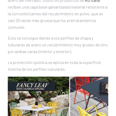
acero del mercado, todos los productos de
RD Italia
reciben una capa base galvanizada (material resistente a
la corrosión) antes del recubrimiento en polvo, que es
casi 20 veces más gruesa que los pretratamientos
comunes.
Esto se consigue dando a los perfiles de chapa y
tubulares de acero un recubrimiento muy grueso de zinc
por ambas caras (interior y exterior).
La protección química se aplica en toda la superficie
interna de los perfiles tubulares.