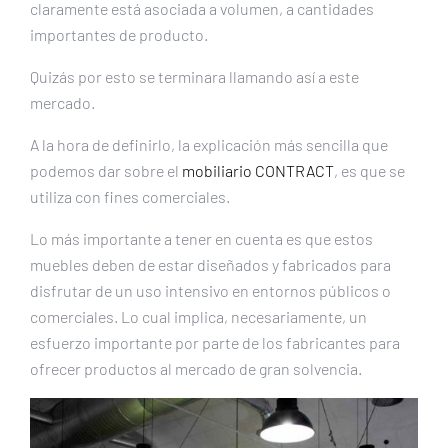
claramente está asociada a volumen, a cantidades
importantes de producto.
Quizás por esto se terminara llamando así a este
mercado.
A la hora de definirlo, la explicación más sencilla que
podemos dar sobre el
mobiliario CONTRACT
, es que se
utiliza con fines comerciales.
Lo más importante a tener en cuenta es que estos
muebles deben de estar diseñados y fabricados para
disfrutar de un uso intensivo en entornos públicos o
comerciales. Lo cual implica, necesariamente, un
esfuerzo importante por parte de los fabricantes para
ofrecer productos al mercado de gran solvencia.