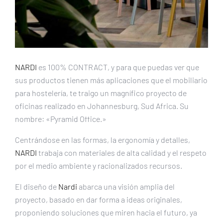
NARDI
es 100% CONTRACT, y para que puedas ver que
sus productos tienen más aplicaciones que el mobiliario
para hostelería, te traigo un magnífico proyecto de
oficinas realizado en Johannesburg, Sud Africa. Su
nombre: «Pyramid Office.»
Centrándose en las formas, la ergonomía y detalles,
NARDI
trabaja con materiales de alta calidad y el respeto
por el medio ambiente y racionalizados recursos.
El diseño de
Nardi
abarca una visión amplia del
proyecto, basado en dar forma a ideas originales,
proponiendo soluciones que miren hacia el futuro, ya