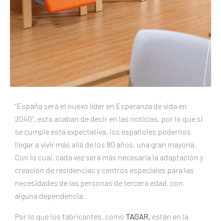
“España será el nuevo líder en Esperanza de vida en
2040”, esto acaban de decir en las noticias, por lo que si
se cumple esta expectativa, los españoles podernos
llegar a vivir más allá de los 80 años, una gran mayoría.
Con lo cual, cada vez será más necesaria la adaptación y
creación de residencias y centros especiales para las
necesidades de las personas de tercera edad, con
alguna dependencia.
Por lo que los fabricantes, como
TAGAR,
están en la