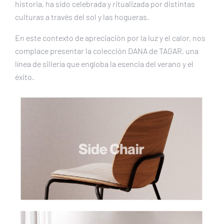
historia, ha sido celebrada y ritualizada por distintas
culturas a través del sol y las hogueras.
En este contexto de apreciación por la luz y el calor, nos
complace presentar la colección DANA de
TAGAR,
una
línea de sillería que engloba la esencia del verano y el
éxito.