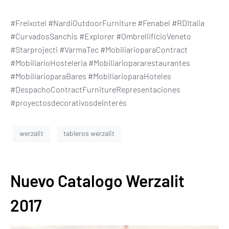
#Freixotel #NardiOutdoorFurniture #Fenabel #RDItalia
#CurvadosSanchis #Explorer #OmbrellificioVeneto
#Starprojecti #VarmaTec #MobiliarioparaContract
#MobiliarioHosteleria #Mobiliariopararestaurantes
#MobiliarioparaBares #MobiliarioparaHoteles
#DespachoContractFurnitureRepresentaciones
#proyectosdecorativosdeinterés
werzalit
tableros werzalit
Nuevo Catalogo Werzalit
2017