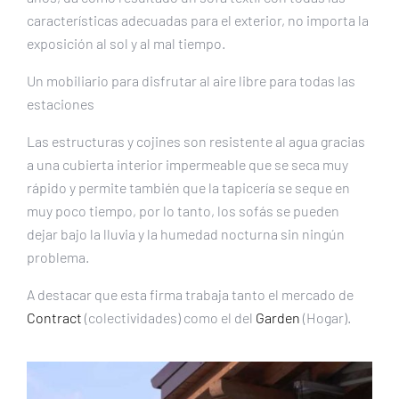
características adecuadas para el exterior, no importa la
exposición al sol y al mal tiempo.
Un mobiliario para disfrutar al aire libre para todas las
estaciones
Las estructuras y cojines son resistente al agua gracias
a una cubierta interior impermeable que se seca muy
rápido y permite también que la tapicería se seque en
muy poco tiempo, por lo tanto, los sofás se pueden
dejar bajo la lluvia y la humedad nocturna sin ningún
problema.
A destacar que esta firma trabaja tanto el mercado de
Contract
(colectividades) como el del
Garden
(Hogar).