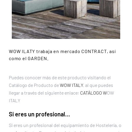
WOW ILATY
trabaja en mercado CONTRACT, así
como el GARDEN.
Puedes conocer más de este producto visitando el
Catálogo de Producto de
WOW ITALY
, al que puedes
llegar a través del siguiente enlace:
CATÁLOGO W
OW
ITALY
Si eres un profesional…
Si eres un profesional del equipamiento de Hostelería, o