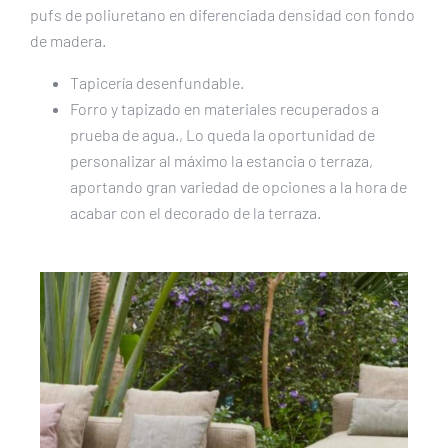
pufs de poliuretano en diferenciada densidad con fondo
de madera.
Tapicería desenfundable.
Forro y tapizado en materiales recuperados a
prueba de agua., Lo queda la oportunidad de
personalizar al máximo la estancia o terraza,
aportando gran variedad de opciones a la hora de
acabar con el decorado de la terraza.