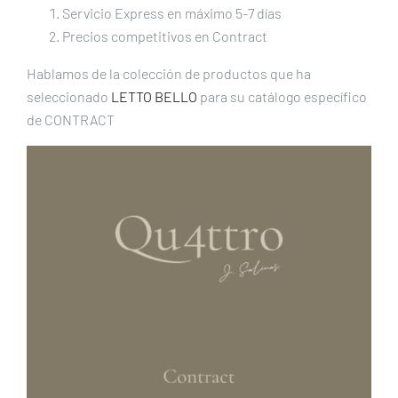
Servicio Express en máximo 5-7 días
Precios competitivos en Contract
Hablamos de la colección de productos que ha
seleccionado
LETTO BELLO
para su catálogo específico
de CONTRACT