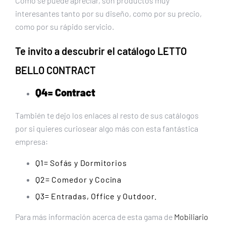
Como se puede apreciar, son productos muy
interesantes tanto por su diseño, como por su precio,
como por su rápido servicio.
Te invito a descubrir el catálogo
LETTO
BELLO
CONTRACT
Q4= Contract
También te dejo los enlaces al resto de sus catálogos
por si quieres curiosear algo más con esta fantástica
empresa:
Q1= Sofás y Dormitorios
Q2= Comedor y Cocina
Q3= Entradas, Office y Outdoor.
Para más información acerca de esta gama de
Mobiliario