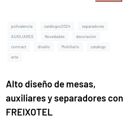
polivalencia
catálogos2024
separadores
AUXILIARES
Novedades
decoración
contract
diseño
Mobiliario
catálogo
arte
Alto diseño de mesas,
auxiliares y separadores con
FREIXOTEL