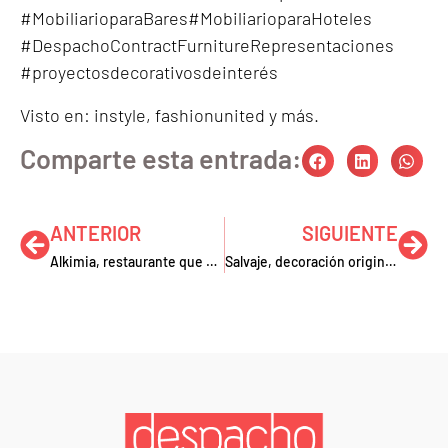
#MobiliarioparaBares#MobiliarioparaHoteles
#DespachoContractFurnitureRepresentaciones
#proyectosdecorativosdeinterés
Visto en:
instyle
,
fashionunited
y más.
Comparte esta entrada:
ANTERIOR
SIGUIENTE
Alkimia, restaurante que une tradición con tecnología en Barcelona
Salvaje, decoración original con gastronomía japonesa y mediterránea