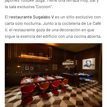
japonés Yosuke Suga. Tiene una terraza muy, bar y
la sala exclusiva “Cocoon”.
El
restaurante Sugalabo V
es un sitio exclusivo con
carta solo nocturna. Junto a la coctelería de Le Café
V, el restaurante goza de una decoración en que
sigue la esencia del edificio con una cocina abierta.