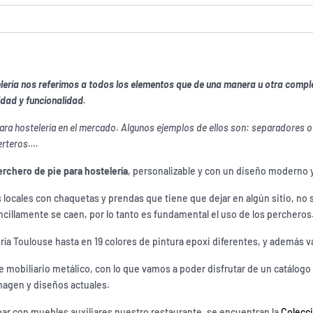
elería nos referimos a todos los elementos que de una manera u otra com
idad y funcionalidad.
a hostelería en el mercado. Algunos ejemplos de ellos son: separadores o
erteros….
rchero de pie para hostelería
, personalizable y con un diseño moderno y
os locales con chaquetas y prendas que tiene que dejar en algún sitio, no 
encillamente se caen, por lo tanto es fundamental el uso de los percheros
ría Toulouse hasta en 19 colores de pintura epoxi diferentes, y además 
de mobiliario metálico, con lo que vamos a poder disfrutar de un catálogo
imagen y diseños actuales.
ar con muebles auxiliares nuestro restaurante, se encuentran la
Colecci