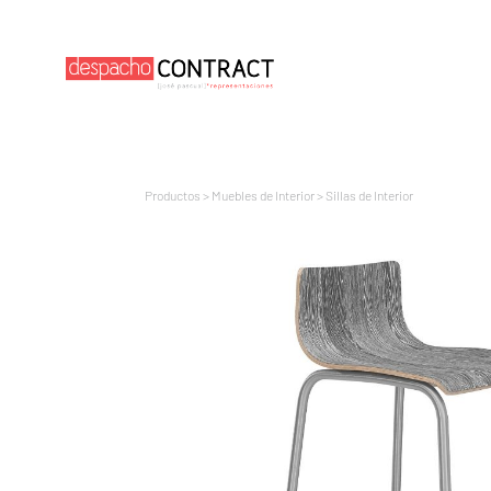
Productos
>
Muebles de Interior
>
Sillas de Interior