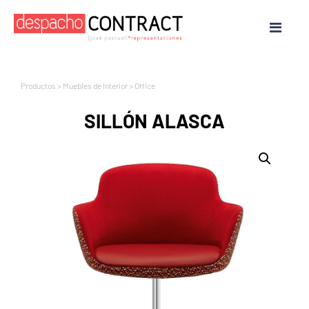
Productos
>
Muebles de Interior
>
Office
SILLÓN ALASCA