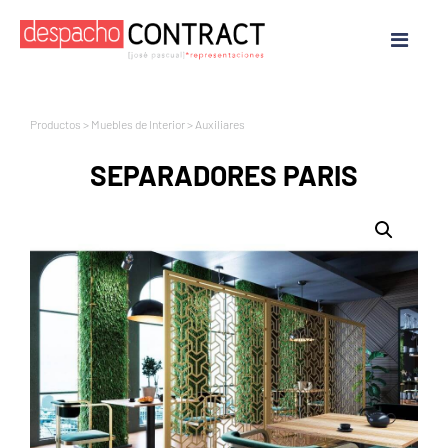
Productos
>
Muebles de Interior
>
Auxiliares
SEPARADORES PARIS