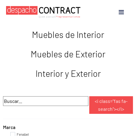
Muebles de Interior
Muebles de Exterior
Interior y Exterior
<i class="fas fa-
search"></i>
Sillas de Interior
Mesas de Interior
Bancos
Auxiliares
Marca
Fenabel