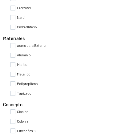
Office
Freixotel
Nardi
Ombrellificio
Sillas de Exterior
Mesas de Exterior
Parasoles
Tumbonas
Materiales
Acero para Exterior
Aluminio
Bancos de Exterior
Conjuntos Jardín
Madera
Metálico
Polipropileno
Tapizado
Concepto
Clásico
Colonial
Diner años 50